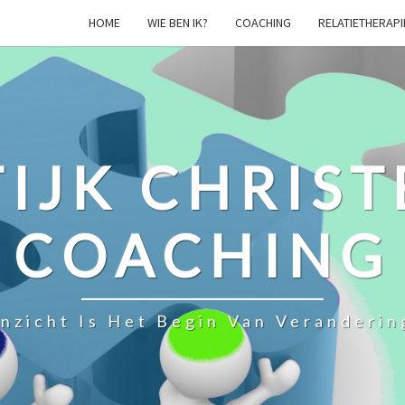
HOME
WIE BEN IK?
COACHING
RELATIETHERAPI
IJK CHRIST
COACHING
Inzicht Is Het Begin Van Veranderin